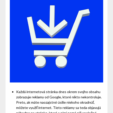
Každá internetová stránka dnes okrem svojho obsahu
zobrazuje reklamy od Google, ktoré nikto nekontroluje.
Preto, ak máte naozajstné úsilie niekoho okradnúť,
môžete využiť internet. Tieto reklamy sa teda objavujú
náhodne na stránke, ktorá s nimi nemá nič spoločné.