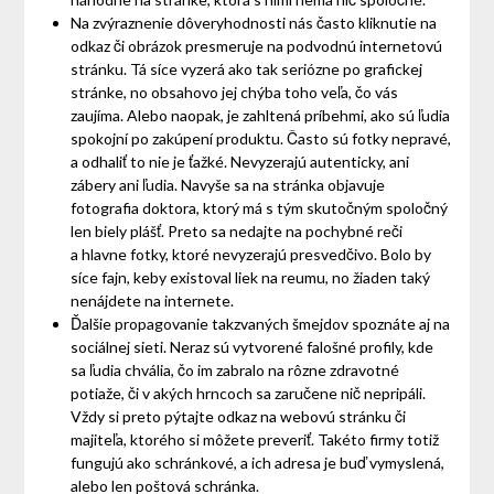
Na zvýraznenie dôveryhodnosti nás často kliknutie na
odkaz či obrázok presmeruje na podvodnú internetovú
stránku. Tá síce vyzerá ako tak seriózne po grafickej
stránke, no obsahovo jej chýba toho veľa, čo vás
zaujíma. Alebo naopak, je zahltená príbehmi, ako sú ľudia
spokojní po zakúpení produktu. Často sú fotky nepravé,
a odhaliť to nie je ťažké. Nevyzerajú autenticky, ani
zábery ani ľudia. Navyše sa na stránka objavuje
fotografia doktora, ktorý má s tým skutočným spoločný
len biely plášť. Preto sa nedajte na pochybné reči
a hlavne fotky, ktoré nevyzerajú presvedčivo. Bolo by
síce fajn, keby existoval liek na reumu, no žiaden taký
nenájdete na internete.
Ďalšie propagovanie takzvaných šmejdov spoznáte aj na
sociálnej sieti. Neraz sú vytvorené falošné profily, kde
sa ľudia chvália, čo im zabralo na rôzne zdravotné
potiaže, či v akých hrncoch sa zaručene nič nepripáli.
Vždy si preto pýtajte odkaz na webovú stránku či
majiteľa, ktorého si môžete preveriť. Takéto firmy totiž
fungujú ako schránkové, a ich adresa je buď vymyslená,
alebo len poštová schránka.