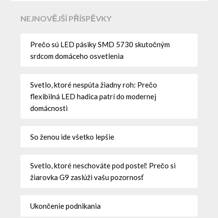
NEJNOVĚJŠÍ PŘÍSPĚVKY
Prečo sú LED pásiky SMD 5730 skutočným
srdcom domáceho osvetlenia
Svetlo, ktoré nespúta žiadny roh: Prečo
flexibilná LED hadica patrí do modernej
domácnosti
So ženou ide všetko lepšie
Svetlo, ktoré neschováte pod posteľ: Prečo si
žiarovka G9 zaslúži vašu pozornosť
Ukončenie podnikania