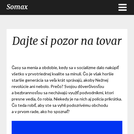
Somax
Dajte si pozor na tovar
Časy sa menia a obdobie, kedy sa v socializme dalo nakúpiť
všetko v prvotriednej kvalite sa minuli. Čo je však horšie
staršie generácia sa veľa krát správajú, akoby Nežnej
revolúcie ani nebolo. Prečo? Svojou dôverčivosťou
a bezbrannosťou sa nechávajú využiť podvodníkmi, ktorí
presne vedia, čo robia. Niekedy je na nich aj polícia prikrátka.
Čo teda robiť, aby ste sa vyhli podozrivému obchodu
a v prvom rade, ako ho spoznať?