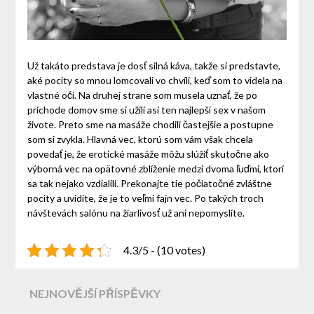
Už takáto predstava je dosť silná káva, takže si predstavte,
aké pocity so mnou lomcovali vo chvíli, keď som to videla na
vlastné oči. Na druhej strane som musela uznať, že po
príchode domov sme si užili asi ten najlepší sex v našom
živote. Preto sme na masáže chodili častejšie a postupne
som si zvykla. Hlavná vec, ktorú som vám však chcela
povedať je, že erotické masáže môžu slúžiť skutočne ako
výborná vec na opätovné zblíženie medzi dvoma ľuďmi, ktorí
sa tak nejako vzdialili. Prekonajte tie počiatočné zvláštne
pocity a uvidíte, že je to veľmi fajn vec. Po takých troch
návštevách salónu na žiarlivosť už ani nepomyslíte.
4.3/5 - (10 votes)
NEJNOVĚJŠÍ PŘÍSPĚVKY