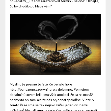
povedal mi, „ už som zarezervoval termín v salóne“. Uznajte,
čo by chodilo po hlave vám?
Myslím, že presne to isté, čo behalo hore
http://bandzone.cz/prvnihore
a dole mne. Po mojom
desaťminútovom kriku ma však upokojil, že sa na masáž
nechystá on sám, ale že nás objednal spoločne. Viete, v
tomto čase sme sa tak nejako začali jeden druhému
vzďaľovať. Nemali sme na seba čas, málo sme sa rozprávali,