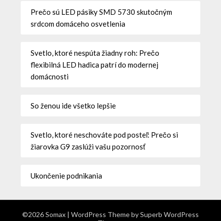
Prečo sú LED pásiky SMD 5730 skutočným
srdcom domáceho osvetlenia
Svetlo, ktoré nespúta žiadny roh: Prečo
flexibilná LED hadica patrí do modernej
domácnosti
So ženou ide všetko lepšie
Svetlo, ktoré neschováte pod posteľ: Prečo si
žiarovka G9 zaslúži vašu pozornosť
Ukončenie podnikania
©2026 Somax
| WordPress Theme by
Superb WordPress