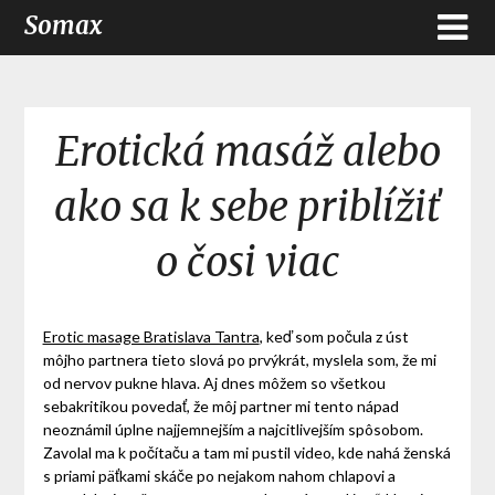
Somax
Erotická masáž alebo
ako sa k sebe priblížiť
o čosi viac
Erotic masage Bratislava Tantra
, keď som počula z úst
môjho partnera tieto slová po prvýkrát, myslela som, že mi
od nervov pukne hlava. Aj dnes môžem so všetkou
sebakritikou povedať, že môj partner mi tento nápad
neoznámil úplne najjemnejším a najcitlivejším spôsobom.
Zavolal ma k počítaču a tam mi pustil video, kde nahá ženská
s priami päťkami skáče po nejakom nahom chlapovi a