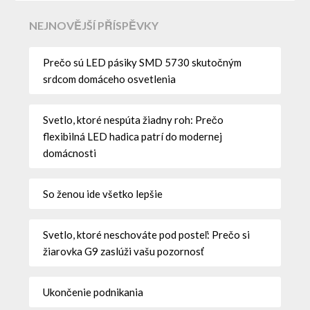
NEJNOVĚJŠÍ PŘÍSPĚVKY
Prečo sú LED pásiky SMD 5730 skutočným
srdcom domáceho osvetlenia
Svetlo, ktoré nespúta žiadny roh: Prečo
flexibilná LED hadica patrí do modernej
domácnosti
So ženou ide všetko lepšie
Svetlo, ktoré neschováte pod posteľ: Prečo si
žiarovka G9 zaslúži vašu pozornosť
Ukončenie podnikania