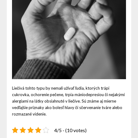
Liečivá tohto typu by nemali užívať ľudia, ktorých trápi
cukrovka, ochorenie pečene, trpia mániodepresiou či nejakými
alergiami na látky obsiahnuté v liečive. Sú známe aj mierne
vedľajšie príznaky ako bolesť hlavy či sčervenanie tváre alebo
rozmazané videnie.
4/5 - (10 votes)