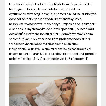
Neschopnosť uspokojiť ženu je z hľadiska muža preňho veľmi
frustrujúce. No v poslednom období sa s erektilnou
dysfunkciou stretávajú a trápia ja pomerne mladí muži, ktorých
dobehol hektický spôsob života. Permanentný stres,
nesprávna životospráva, málo pohybu, fajčenie a veľa alkoholu
či nebodaj aj iných návykových látok spôsobujú, že nedokážu
dosiahnuť dostatočne pevnú erekciu. Zdravotný stav a s ním
spojené užívanie liekov sa pod tieto problémy podpíšu tiež.
Občasné zlyhanie môže byť spôsobené okamžitou
indispozíciou či únavou alebo stresom, no ak sa ťažkosti ani
časom nedarí odstrániť, treba sa zdôveriť odborníkovi, pretože
neliečená erektilná dysfunkcia môže viesť až k impotencii.