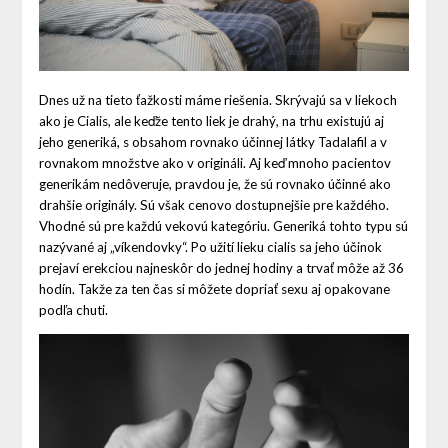
Dnes už na tieto ťažkosti máme riešenia. Skrývajú sa v liekoch
ako je Cialis, ale keďže tento liek je drahý, na trhu existujú aj
jeho generiká, s obsahom rovnako účinnej látky Tadalafil a v
rovnakom množstve ako v origináli. Aj keď mnoho pacientov
generikám nedôveruje, pravdou je, že sú rovnako účinné ako
drahšie originály. Sú však cenovo dostupnejšie pre každého.
Vhodné sú pre každú vekovú kategóriu. Generiká tohto typu sú
nazývané aj „víkendovky“. Po užití lieku
cialis
sa jeho účinok
prejaví erekciou najneskôr do jednej hodiny a trvať môže až 36
hodín. Takže za ten čas si môžete dopriať sexu aj opakovane
podľa chuti.