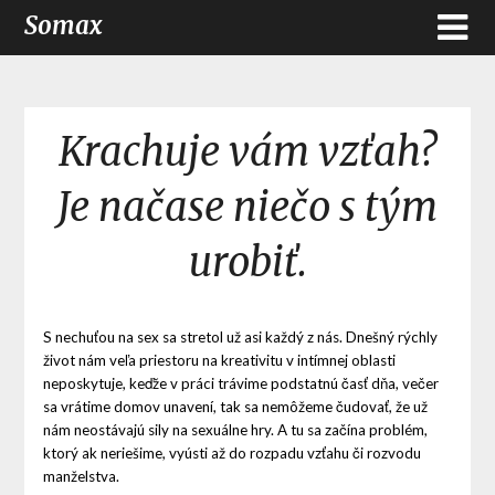
Somax
Krachuje vám vzťah?
Je načase niečo s tým
urobiť.
S nechuťou na sex sa stretol už asi každý z nás. Dnešný rýchly
život nám veľa priestoru na kreativitu v intímnej oblasti
neposkytuje, keďže v práci trávime podstatnú časť dňa, večer
sa vrátime domov unavení, tak sa nemôžeme čudovať, že už
nám neostávajú sily na sexuálne hry. A tu sa začína problém,
ktorý ak neriešime, vyústi až do rozpadu vzťahu či rozvodu
manželstva.