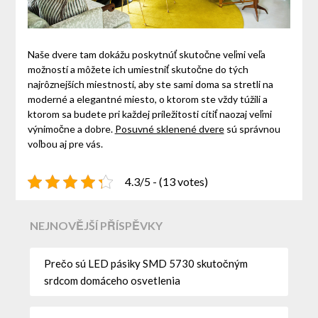
Naše dvere tam dokážu poskytnúť skutočne veľmi veľa
možností a môžete ich umiestniť skutočne do tých
najrôznejších miestností, aby ste sami doma sa stretli na
moderné a elegantné miesto, o ktorom ste vždy túžili a
ktorom sa budete pri každej príležitosti cítiť naozaj veľmi
výnimočne a dobre.
Posuvné sklenené dvere
sú správnou
voľbou aj pre vás.
4.3/5 - (13 votes)
NEJNOVĚJŠÍ PŘÍSPĚVKY
Prečo sú LED pásiky SMD 5730 skutočným
srdcom domáceho osvetlenia