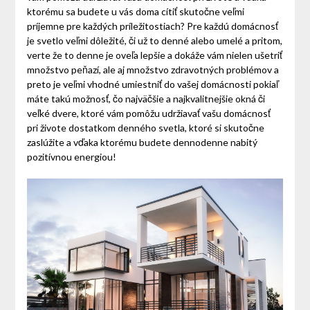
ktorému sa budete u vás doma cítiť skutočne veľmi
príjemne pre každých príležitostiach? Pre každú domácnosť
je svetlo veľmi dôležité, či už to denné alebo umelé a pritom,
verte že to denne je oveľa lepšie a dokáže vám nielen ušetriť
množstvo peňazí, ale aj množstvo zdravotných problémov a
preto je veľmi vhodné umiestniť do vašej domácnosti pokiaľ
máte takú možnosť, čo najväčšie a najkvalitnejšie okná či
veľké dvere, ktoré vám pomôžu udržiavať vašu domácnosť
pri živote dostatkom denného svetla, ktoré si skutočne
zaslúžite a vďaka ktorému budete dennodenne nabitý
pozitívnou energiou!