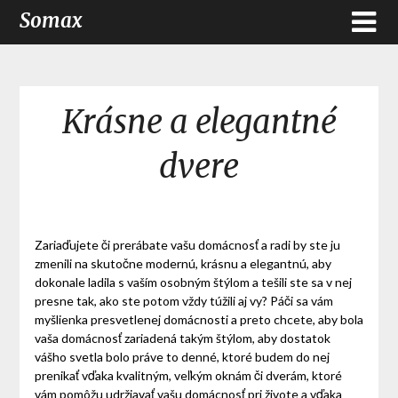
Somax
Krásne a elegantné
dvere
Zariaďujete či prerábate vašu domácnosť a radi by ste ju
zmenili na skutočne modernú, krásnu a elegantnú, aby
dokonale ladila s vaším osobným štýlom a tešili ste sa v nej
presne tak, ako ste potom vždy túžili aj vy? Páči sa vám
myšlienka presvetlenej domácnosti a preto chcete, aby bola
vaša domácnosť zariadená takým štýlom, aby dostatok
vášho svetla bolo práve to denné, ktoré budem do nej
prenikať vďaka kvalitným, veľkým oknám či dverám, ktoré
vám pomôžu udržiavať vašu domácnosť pri živote a vďaka