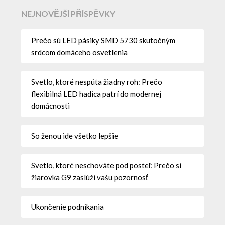
NEJNOVĚJŠÍ PŘÍSPĚVKY
Prečo sú LED pásiky SMD 5730 skutočným
srdcom domáceho osvetlenia
Svetlo, ktoré nespúta žiadny roh: Prečo
flexibilná LED hadica patrí do modernej
domácnosti
So ženou ide všetko lepšie
Svetlo, ktoré neschováte pod posteľ: Prečo si
žiarovka G9 zaslúži vašu pozornosť
Ukončenie podnikania