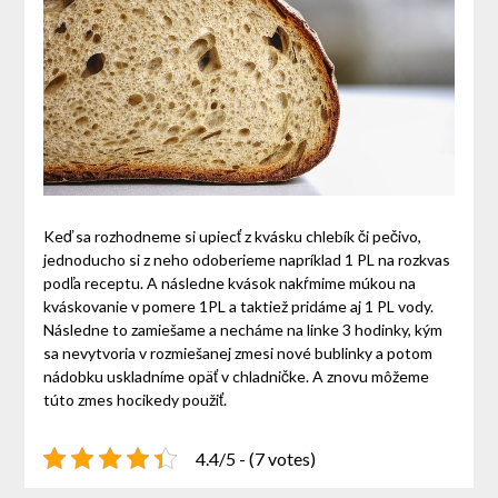
Keď sa rozhodneme si upiecť z kvásku chlebík či pečivo,
jednoducho si z neho odoberieme napríklad 1 PL na rozkvas
podľa receptu. A následne kvások nakŕmime múkou na
kváskovanie v pomere 1PL a taktiež pridáme aj 1 PL vody.
Následne to zamiešame a necháme na linke 3 hodinky, kým
sa nevytvoria v rozmiešanej zmesi nové bublinky a potom
nádobku uskladníme opäť v chladničke. A znovu môžeme
túto zmes hocikedy použiť.
4.4/5 - (7 votes)