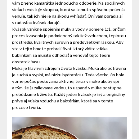
vám z neho kamarátka jednoducho odoberie. Na sociálnych
sieťach existuje skupina, ktorá sa tomuto spôsobu pečenia
venuje, tak ich nie je na škodu vyhľadať. Oni vám poradia aj
s radosťou kvások darujú.
Kvások vznikne spojením muky a vody v pomere 1:1, pričom
proces kvasenia je podmienený taktiež vzduchom, teplotou
prostredia, kvalitných surovín a predovšetkým láskou. Aby
ste v tejto hmote prebrali život, ktorý vidíte vďaka
bublinkám sa musíte odhodlať a venovať tejto teórii
dostatok času.
Múka je hlavným zdrojom života kvásku. Múka ako potravina
je suchá a sypká, má nízku hydratáciu. Teda všetko, čo bolo
v zrne počas pestovania aktívne, teraz v múke akoby spí
a tým, že ju zalievame vodou, to uspané v múke postupne
prebúdzame k životu. Každý jeden kvások je iný a originálny
práve aj vďaka vzduchu a baktériám, ktoré sa v tomto
procese tvoria.