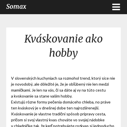
Somax
Kváskovanie ako
hobby
V slovenských kuchyniach sa rozmohol trend, ktorý síce nie
je novodobý, ale dôležité je, že je obľúbený nie len medzi
mamičkami. Je len na vás, či sa dáte aj vy na túto cestu
a kvskovanie sa stane vaším hobby.
Existujú rôzne formy pečenia domáceho chleba, no práve
ten kváskový je v dnešnej dobe ten najrozšírenejší.
Kváskovanie je vlastne tradiční spôsob prípravy cesta,
pričom si svoj vlastný kvas chováte vo svojej nádobke
v chladničke tak, že keď potrebujete rozkvas si jednoducho