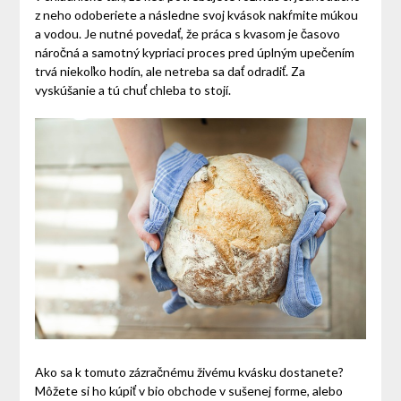
z neho odoberiete a následne svoj kvások nakŕmite múkou
a vodou. Je nutné povedať, že práca s kvasom je časovo
náročná a samotný kypriaci proces pred úplným upečením
trvá niekoľko hodín, ale netreba sa dať odradiť. Za
vyskúšanie a tú chuť chleba to stojí.
Ako sa k tomuto zázračnému živému kvásku dostanete?
Môžete si ho kúpiť v bio obchode v sušenej forme, alebo