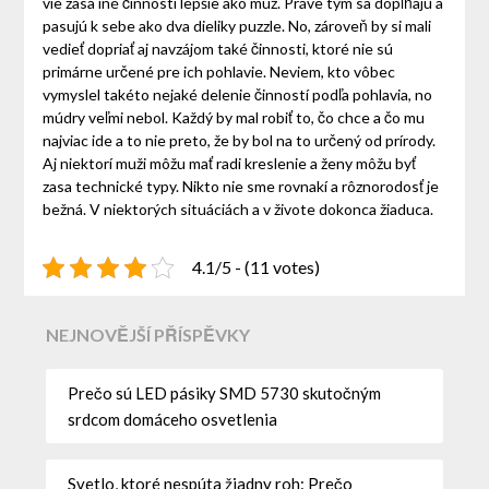
vie zasa iné činnosti lepšie ako muž. Práve tým sa dopĺňajú a
pasujú k sebe ako dva dieliky puzzle. No, zároveň by si mali
vedieť dopriať aj navzájom také činnosti, ktoré nie sú
primárne určené pre ich pohlavie. Neviem, kto vôbec
vymyslel takéto nejaké delenie činností podľa pohlavia, no
múdry veľmi nebol. Každý by mal robiť to, čo chce a čo mu
najviac ide a to nie preto, že by bol na to určený od prírody.
Aj niektorí muži môžu mať radi kreslenie a ženy môžu byť
zasa technické typy. Nikto nie sme rovnakí a rôznorodosť je
bežná. V niektorých situáciách a v živote dokonca žiaduca.
4.1/5 - (11 votes)
NEJNOVĚJŠÍ PŘÍSPĚVKY
Prečo sú LED pásiky SMD 5730 skutočným
srdcom domáceho osvetlenia
Svetlo, ktoré nespúta žiadny roh: Prečo