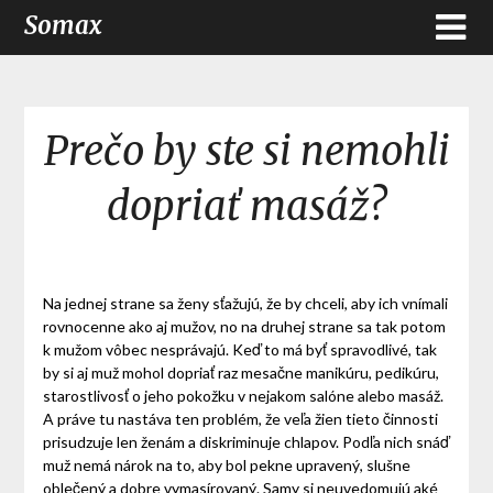
Somax
Prečo by ste si nemohli
dopriať masáž?
Na jednej strane sa ženy sťažujú, že by chceli, aby ich vnímali
rovnocenne ako aj mužov, no na druhej strane sa tak potom
k mužom vôbec nesprávajú. Keď to má byť spravodlivé, tak
by si aj muž mohol dopriať raz mesačne manikúru, pedikúru,
starostlivosť o jeho pokožku v nejakom salóne alebo masáž.
A práve tu nastáva ten problém, že veľa žien tieto činnosti
prisudzuje len ženám a diskriminuje chlapov. Podľa nich snáď
muž nemá nárok na to, aby bol pekne upravený, slušne
oblečený a dobre vymasírovaný. Samy si neuvedomujú aké