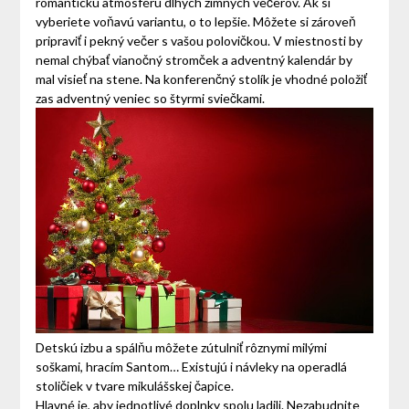
romantickú atmosféru dlhých zimných večerov. Ak si
vyberiete voňavú variantu, o to lepšie. Môžete si zároveň
pripraviť i pekný večer s vašou polovičkou. V miestnosti by
nemal chýbať vianočný stromček a adventný kalendár by
mal visieť na stene. Na konferenčný stolík je vhodné položiť
zas adventný veniec so štyrmi sviečkami.
Detskú izbu a spálňu môžete zútulniť rôznymi milými
soškami, hracím Santom… Existujú i návleky na operadlá
stoličiek v tvare mikulášskej čapice.
Hlavné je, aby jednotlivé doplnky spolu ladili. Nezabudnite