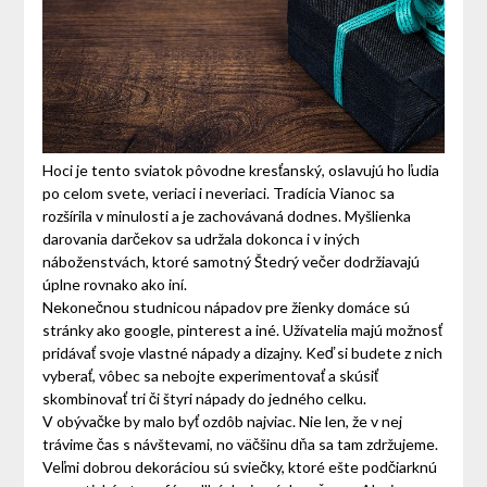
Hoci je tento sviatok pôvodne kresťanský, oslavujú ho ľudia
po celom svete, veriaci i neveriaci. Tradícia Vianoc sa
rozšírila v minulosti a je zachovávaná dodnes. Myšlienka
darovania darčekov sa udržala dokonca i v iných
náboženstvách, ktoré samotný Štedrý večer dodržiavajú
úplne rovnako ako iní.
Nekonečnou studnicou nápadov pre žienky domáce sú
stránky ako google, pinterest a iné. Užívatelia majú možnosť
pridávať svoje vlastné nápady a dizajny. Keď si budete z nich
vyberať, vôbec sa nebojte experimentovať a skúsiť
skombinovať tri či štyri nápady do jedného celku.
V obývačke by malo byť ozdôb najviac. Nie len, že v nej
trávime čas s návštevami, no väčšinu dňa sa tam zdržujeme.
Veľmi dobrou dekoráciou sú sviečky, ktoré ešte podčiarknú