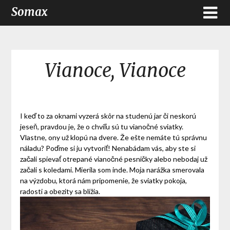
Somax
Vianoce, Vianoce
I keď to za oknami vyzerá skôr na studenú jar či neskorú
jeseň, pravdou je, že o chvíľu sú tu vianočné sviatky.
Vlastne, ony už klopú na dvere. Že ešte nemáte tú správnu
náladu? Poďme si ju vytvoriť! Nenabádam vás, aby ste si
začali spievať otrepané vianočné pesničky alebo nebodaj už
začali s koledami. Mierila som inde. Moja narážka smerovala
na výzdobu, ktorá nám pripomenie, že sviatky pokoja,
radosti a obezity sa blížia.