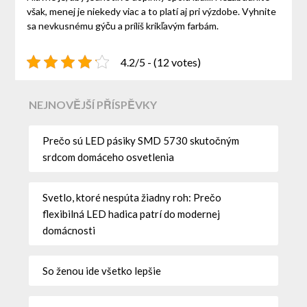
však, menej je niekedy viac a to platí aj pri výzdobe. Vyhnite
sa nevkusnému gýču a príliš krikľavým farbám.
4.2/5 - (12 votes)
NEJNOVĚJŠÍ PŘÍSPĚVKY
Prečo sú LED pásiky SMD 5730 skutočným
srdcom domáceho osvetlenia
Svetlo, ktoré nespúta žiadny roh: Prečo
flexibilná LED hadica patrí do modernej
domácnosti
So ženou ide všetko lepšie