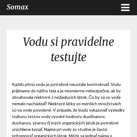
Somax
Vodu si pravidelne
testujte
Každú pitnú vodu je potrebné neustále kontrolovať. Vodu
prijímame do nášho tela a je nesmierne nebezpečne, ak by
obsahovala niektoré z nežiaducich látok. Čo by sa vo vode
nemalo nachádzať? Niektoré látky vo menších množstvách
sú vo vode povolené. V prípade, že budú vykazovať výsledky
rozboru testov vody vysoké hodnoty dusičnanov,
dusitanov, síranov či iných organických látok je potrebné
urýchlene konať. Najmä pri vody zo studne je častá
prítomnosť organických látok. Môže sa jednať najmä o