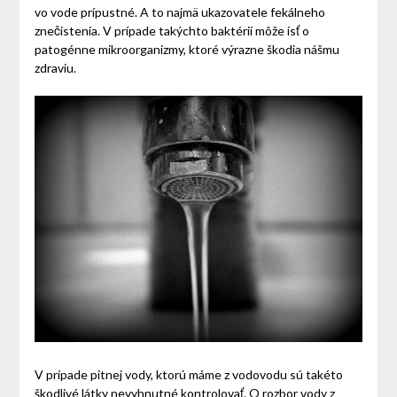
vo vode prípustné. A to najmä ukazovatele fekálneho
znečistenia. V prípade takýchto baktérií môže ísť o
patogénne mikroorganizmy, ktoré výrazne škodia nášmu
zdraviu.
V prípade pitnej vody, ktorú máme z vodovodu sú takéto
škodlivé látky nevyhnutné kontrolovať. O rozbor vody z