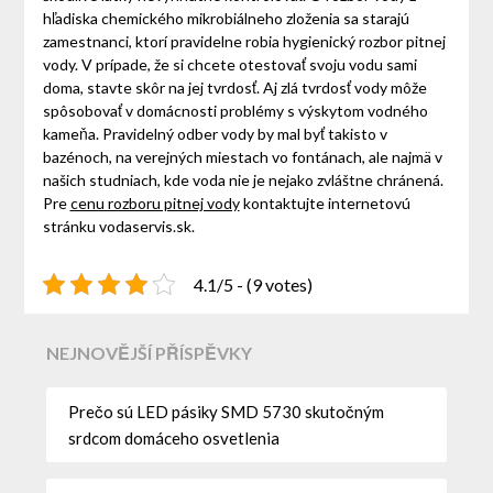
hľadiska chemického mikrobiálneho zloženia sa starajú
zamestnanci, ktorí pravidelne robia hygienický rozbor pitnej
vody. V prípade, že si chcete otestovať svoju vodu sami
doma, stavte skôr na jej tvrdosť. Aj zlá tvrdosť vody môže
spôsobovať v domácnosti problémy s výskytom vodného
kameňa. Pravidelný odber vody by mal byť takisto v
bazénoch, na verejných miestach vo fontánach, ale najmä v
našich studniach, kde voda nie je nejako zvláštne chránená.
Pre
cenu rozboru pitnej vody
kontaktujte internetovú
stránku vodaservis.sk.
4.1/5 - (9 votes)
NEJNOVĚJŠÍ PŘÍSPĚVKY
Prečo sú LED pásiky SMD 5730 skutočným
srdcom domáceho osvetlenia