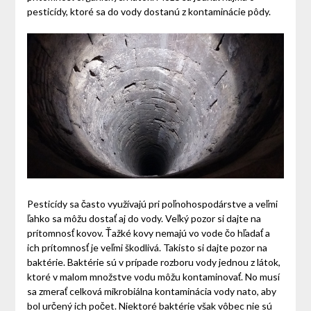
pesticídy, ktoré sa do vody dostanú z kontaminácie pôdy.
Pesticídy sa často využívajú pri poľnohospodárstve a veľmi
ľahko sa môžu dostať aj do vody. Veľký pozor si dajte na
prítomnosť kovov. Ťažké kovy nemajú vo vode čo hľadať a
ich prítomnosť je veľmi škodlivá. Takisto si dajte pozor na
baktérie. Baktérie sú v prípade rozboru vody jednou z látok,
ktoré v malom množstve vodu môžu kontaminovať. No musí
sa zmerať celková mikrobiálna kontaminácia vody nato, aby
bol určený ich počet. Niektoré baktérie však vôbec nie sú