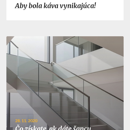
Aby bola káva vynikajúca!
28. 11. 2020
Čo získate, ak dáte šancu