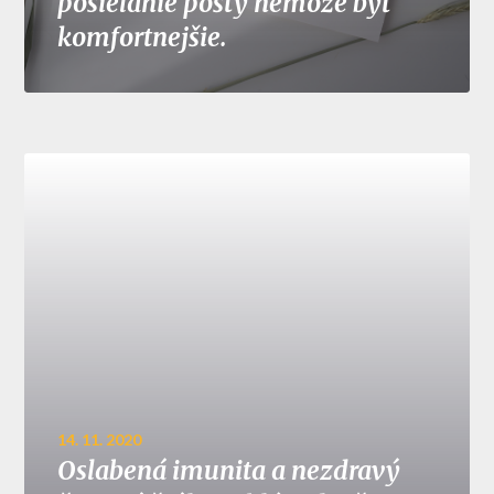
posielanie pošty nemôže byť
komfortnejšie.
14. 11. 2020
Oslabená imunita a nezdravý